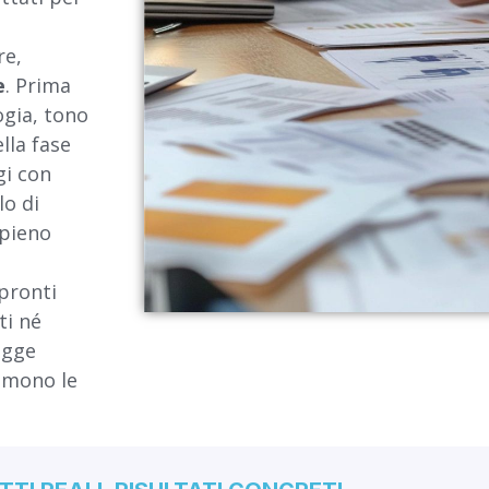
re,
e
. Prima
ogia, tono
ella fase
gi con
lo di
 pieno
pronti
ti né
egge
imono le