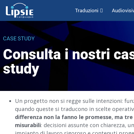
Traduzioni
Audiovisiv
CASE STUDY
Consulta i nostri ca
study
Un progetto non si regge sulle intenzioni: fun
quando queste si traducono in scelte operati
differenza non la fanno le promesse, ma tre
misurabili
: decisioni assunte con chiarezza, u
impianto di lavoro rigoroso e contenuti proge