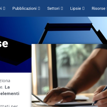
i
Pubblicazioni
Settori
Lipsie
Risorse
se
ziona
ve.
La
 elementi
n
ttati per