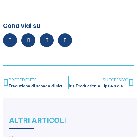
Condividi su
PRECEDENTE
SUCCESSIVO
Traduzione di schede di sicurezza
Iris Production e Lipsie siglano un’alleanza strategica per l’eccellenza dell’interpretariato in eventi ibridi e web
ALTRI ARTICOLI