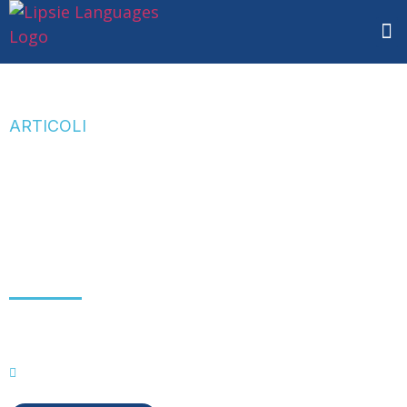
ARTICOLI
Gruppo Lipsie-TIN:
partnership strategica
tra Lipsie e Agenzia
Traduzione-IN
Settembre 9, 2024
Corporate