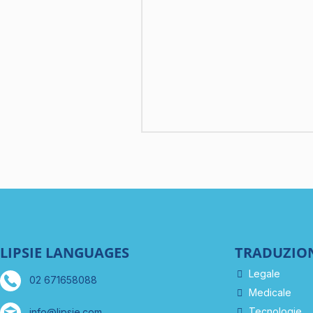
LIPSIE LANGUAGES
TRADUZION
Legale
02 671658088
Medicale
Tecnologie
info@lipsie.com