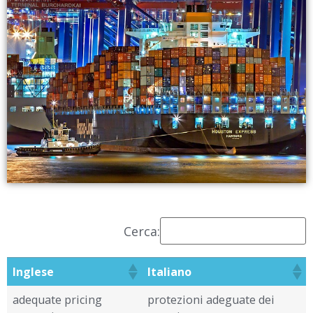
Cerca:
Inglese
Italiano
adequate pricing
protezioni adeguate dei