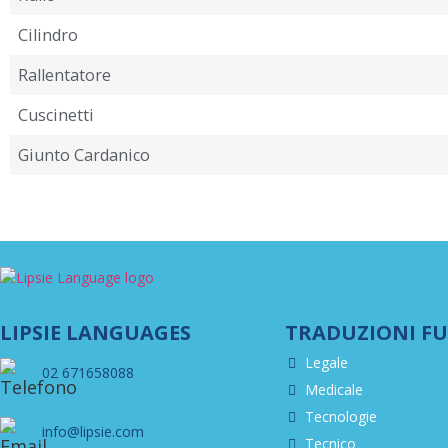
Cilindro
Rallentatore
Cuscinetti
Giunto Cardanico
LIPSIE LANGUAGES
TRADUZIONI F
Legale
02 671658088
Medicale
Tecnologie
info@lipsie.com
Tecnico