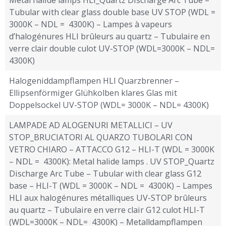
Tubular with clear glass double base UV STOP (WDL =
3000K – NDL = 4300K) – Lampes à vapeurs
d’halogénures HLI brûleurs au quartz – Tubulaire en
verre clair double culot UV-STOP (WDL=3000K – NDL=
4300K)
Halogeniddampflampen HLI Quarzbrenner –
Ellipsenförmiger Glühkolben klares Glas mit
Doppelsockel UV-STOP (WDL= 3000K – NDL= 4300K)
LAMPADE AD ALOGENURI METALLICI – UV
STOP_BRUCIATORI AL QUARZO TUBOLARI CON
VETRO CHIARO – ATTACCO G12 – HLI-T (WDL = 3000K
– NDL = 4300K): Metal halide lamps . UV STOP_Quartz
Discharge Arc Tube – Tubular with clear glass G12
base – HLI-T (WDL = 3000K – NDL = 4300K) – Lampes
HLI aux halogénures métalliques UV-STOP brûleurs
au quartz – Tubulaire en verre clair G12 culot HLI-T
(WDL=3000K – NDL= 4300K) – Metalldampflampen