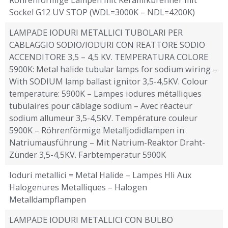
Sockel G12 UV STOP (WDL=3000K – NDL=4200K)
LAMPADE IODURI METALLICI TUBOLARI PER
CABLAGGIO SODIO/IODURI CON REATTORE SODIO
ACCENDITORE 3,5 – 4,5 KV. TEMPERATURA COLORE
5900K: Metal halide tubular lamps for sodium wiring –
With SODIUM lamp ballast ignitor 3,5-4,5KV. Colour
temperature: 5900K – Lampes iodures métalliques
tubulaires pour câblage sodium – Avec réacteur
sodium allumeur 3,5-4,5KV. Température couleur
5900K – Röhrenförmige Metalljodidlampen in
Natriumausführung – Mit Natrium-Reaktor Draht-
Zünder 3,5-4,5KV. Farbtemperatur 5900K
Ioduri metallici = Metal Halide – Lampes Hli Aux
Halogenures Metalliques – Halogen
Metalldampflampen
LAMPADE IODURI METALLICI CON BULBO