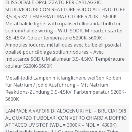
ELISSOIDALE OPALIZZATO PER CABLAGGIO
SODIO/IODURI CON REATTORE SODIO ACCENDITORE
3,5-4,5 KV. TEMPERATURA COLORE 5200K – 5600K:
Metal halide lights with opalised ellipsoidal bulb for
sodium/halide wiring – With SODIUM reactor starter
3.5-4.5KV. Colour temperature 5200K-5600K –
Ampoules iodures métalliques avec bulbe ellipsoïdal
opalisé pour câblage sodium/iodures – Avec
inductance SODIUM allumeur 3,5-4,5KV. Température
couleur 5200K-5600K
Metall-Jodid Lampen mit länglichem, weißen Kolben
für Natrium / Jodid Ausführung – Mit Natrium
Reaktions-Zündung 3,5-4,5KV. Farbtemperatur 5200K-
5600K
LAMPADE A VAPORI DI ALOGENURI HLI – BRUCIATORI
AL QUARZO TUBOLARI CON VETRO CHIARO A DOPPIO
ATTACCO UV STOP (WDL = 3000K – NDL = 4300K):
Metal halide lamps HLI_Quartz Discharge Arc Tube –