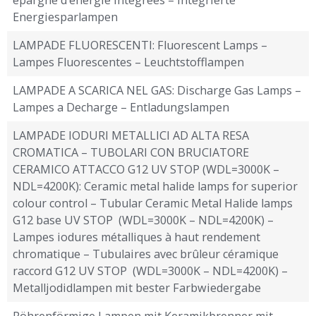
Energiesparlampen
LAMPADE FLUORESCENTI: Fluorescent Lamps –
Lampes Fluorescentes – Leuchtstofflampen
LAMPADE A SCARICA NEL GAS: Discharge Gas Lamps –
Lampes a Decharge – Entladungslampen
LAMPADE IODURI METALLICI AD ALTA RESA
CROMATICA – TUBOLARI CON BRUCIATORE
CERAMICO ATTACCO G12 UV STOP (WDL=3000K –
NDL=4200K): Ceramic metal halide lamps for superior
colour control – Tubular Ceramic Metal Halide lamps
G12 base UV STOP (WDL=3000K – NDL=4200K) –
Lampes iodures métalliques à haut rendement
chromatique – Tubulaires avec brûleur céramique
raccord G12 UV STOP (WDL=3000K – NDL=4200K) –
Metalljodidlampen mit bester Farbwiedergabe
Röhrenförmige Lampen mit Keramikbrenner mit