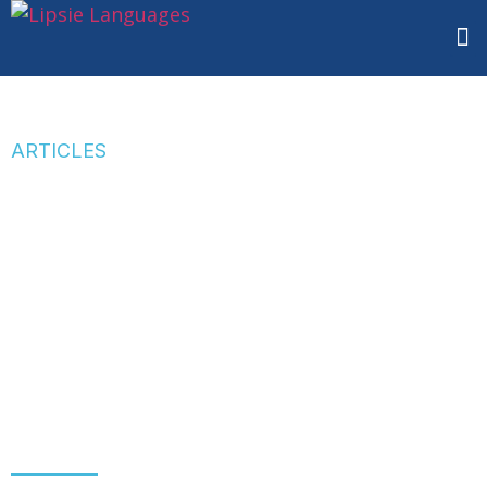
ARTICLES
Lipsie et Agenzia
Traduzione-IN
unissent leurs forces
pour créer le Groupe
Lipsie-TIN : une
alliance internationale
et stratégique