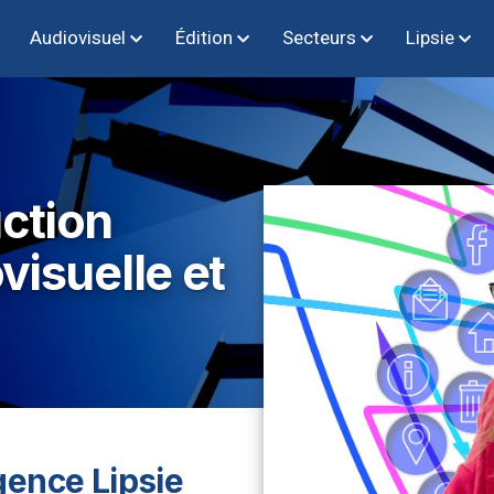
Audiovisuel
Édition
Secteurs
Lipsie
ction
visuelle et
gence Lipsie