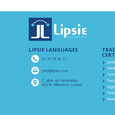
LIPSIE LANGUAGES
TRA
CERT
01 73 79 06 27
Jurid
Médi
info@lipsie.com
Tech
7, allée de l'Amiradou
Tech
06270 Villeneuve Loubet
Digit
Fina
Mark