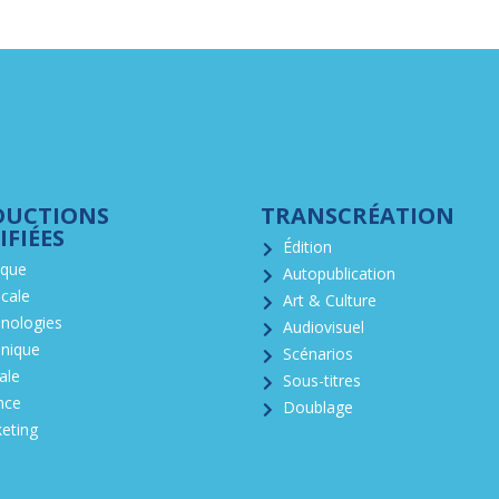
DUCTIONS
TRANSCRÉATION
IFIÉES
Édition
ique
Autopublication
cale
Art & Culture
nologies
Audiovisuel
nique
Scénarios
ale
Sous-titres
nce
Doublage
eting