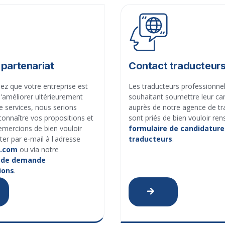
partenariat
Contact traducteur
ez que votre entreprise est
Les traducteurs professionne
'améliorer ultérieurement
souhaitant soumettre leur ca
e services, nous serions
auprès de notre agence de tr
onnaître vos propositions et
sont priés de bien vouloir ren
emercions de bien vouloir
formulaire de candidature
er par e-mail à l'adresse
traducteurs
.
e.com
ou via notre
e de demande
ions
.