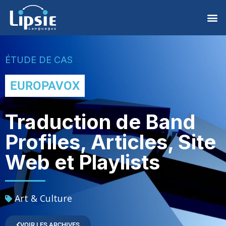
ÉTUDE DE CAS
EUROPAVOX
Traduction de Band
Profiles, Articles, Site
Web et Playlists
Art & Culture
VOIR LES ARCHIVES