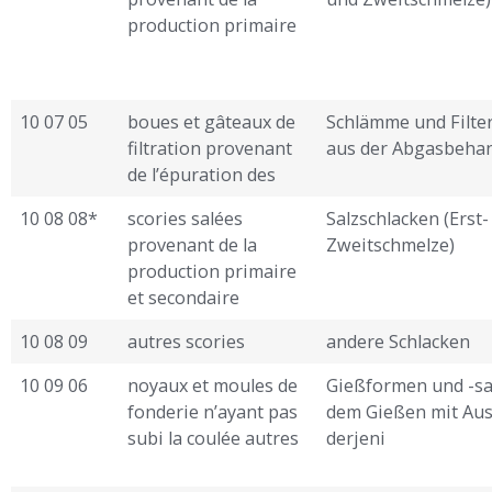
production primaire
10 07 05
boues et gâteaux de
Schlämme und Filte
filtration provenant
aus der Abgasbeha
de l’épuration des
10 08 08*
scories salées
Salzschlacken (Erst-
provenant de la
Zweitschmelze)
production primaire
et secondaire
10 08 09
autres scories
andere Schlacken
10 09 06
noyaux et moules de
Gießformen und -sa
fonderie n’ayant pas
dem Gießen mit Au
subi la coulée autres
derjeni ­