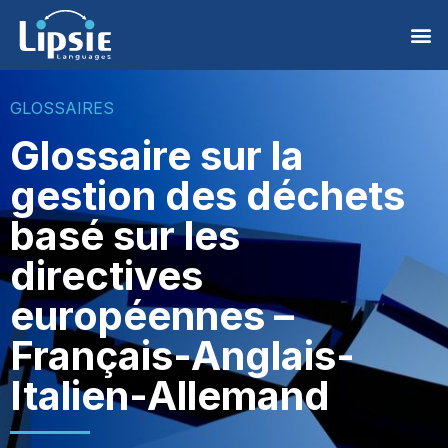
GLOSSAIRES
Glossaire sur la
gestion des déchets
basé sur les
directives
européennes –
Français-Anglais-
Italien-Allemand