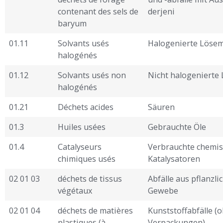
contenant des sels de
derjeni ­
baryum
01.11
Solvants usés
Halogenierte Lösem
halogénés
01.12
Solvants usés non
Nicht halogenierte 
halogénés
01.21
Déchets acides
Säuren
01.3
Huiles usées
Gebrauchte Öle
01.4
Catalyseurs
Verbrauchte chemi
chimiques usés
Katalysatoren
02 01 03
déchets de tissus
Abfälle aus pflanzl
végétaux
Gewebe
02 01 04
déchets de matières
Kunststoffabfälle (
plastiques (à
Verpackungen)