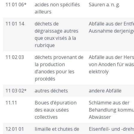
11 01 06*
acides non spécifiés
Säuren a. n. g.
ailleurs
11 01 14
déchets de
Abfälle aus der Ent
dégraissage autres
Ausnahme derjenigen
que ceux visés à la
rubrique
11 02 03
déchets provenant de
Abfälle aus der Her
la production
von Anoden für wäs
d’anodes pour les
elektroly ­
procédés
11 03 02*
autres déchets
andere Abfälle
11.11
Boues d’épuration
Schlämme aus der
des eaux usées
Behandlung kommu
collectives
Abwässer
12 01 01
limaille et chutes de
Eisenfeil- und -dre