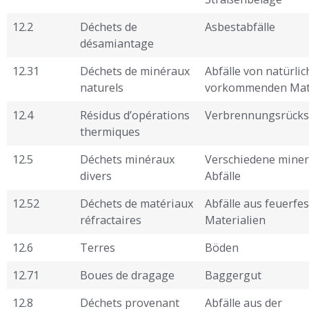
12.2
Déchets de
Asbestabfälle
désamiantage
12.31
Déchets de minéraux
Abfälle von natürlic
naturels
vorkommenden Mate
12.4
Résidus d’opérations
Verbrennungsrücks
thermiques
12.5
Déchets minéraux
Verschiedene miner
divers
Abfälle
12.52
Déchets de matériaux
Abfälle aus feuerfe
réfractaires
Materialien
12.6
Terres
Böden
12.71
Boues de dragage
Baggergut
12.8
Déchets provenant
Abfälle aus der