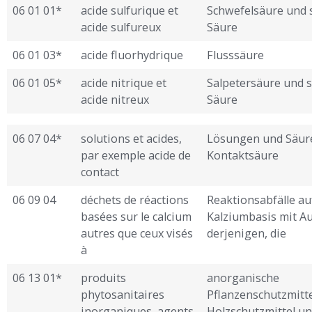
06 01 01*
acide sulfurique et
Schwefelsäure und 
acide sulfureux
Säure
06 01 03*
acide fluorhydrique
Flusssäure
06 01 05*
acide nitrique et
Salpetersäure und s
acide nitreux
Säure
06 07 04*
solutions et acides,
Lösungen und Säuren
par exemple acide de
Kontaktsäure
contact
06 09 04
déchets de réactions
Reaktionsabfälle au
basées sur le calcium
Kalziumbasis mit 
autres que ceux visés
derjenigen, die
à
06 13 01*
produits
anorganische
phytosanitaires
Pflanzenschutzmitte
inorganiques, agents
Holzschutzmittel u