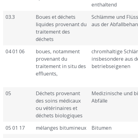
enthaltend
03.3
Boues et déchets
Schlämme und Flüss
liquides provenant du
aus der Abfallbeha
traitement des
déchets
04 01 06
boues, notamment
chromhaltige Schl
provenant du
insbesondere aus d
traitement in situ des
betriebseigenen
effluents,
05
Déchets provenant
Medizinische und b
des soins médicaux
Abfälle
ou vétérinaires et
déchets biologiques
05 01 17
mélanges bitumineux
Bitumen