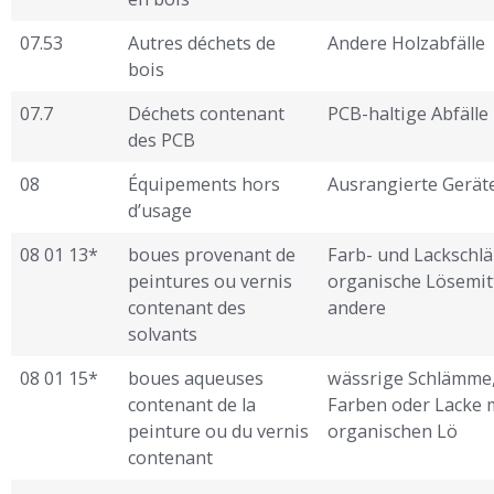
07.53
Autres déchets de
Andere Holzabfälle
bois
07.7
Déchets contenant
PCB-haltige Abfälle
des PCB
08
Équipements hors
Ausrangierte Gerät
d’usage
08 01 13*
boues provenant de
Farb- und Lackschl
peintures ou vernis
organische Lösemit
contenant des
andere
solvants
08 01 15*
boues aqueuses
wässrige Schlämme,
contenant de la
Farben oder Lacke 
peinture ou du vernis
organischen Lö ­
contenant