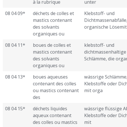
à la rubrique
unter
08 04 09*
déchets de colles et
Klebstoff- und
mastics contenant
Dichtmassenabfälle,
des solvants
organische Lösemit
organiques ou
08 04 11*
boues de colles et
klebstoff- und
mastics contenant
dichtmassenhaltige
des solvants
Schlämme, die organ
organiques ou
08 04 13*
boues aqueuses
wässrige Schlämme,
contenant des colles
Klebstoffe oder Di
ou mastics contenant
mit orga ­
des
08 04 15*
déchets liquides
wässrige flüssige Ab
aqueux contenant
Klebstoffe oder Di
des colles ou mastics
mit