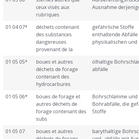
ceux visés aux
Ausnahme derjenigen
rubriques
01 04 07*
déchets contenant
gefährliche Stoffe
des substances
enthaltende Abfälle
dangereuses
physikalischen und
provenant de la
01 05 05*
boues et autres
ölhaltige Bohrschl
déchets de forage
abfälle
contenant des
hydrocarbures
01 05 06*
boues de forage et
Bohrschlämme und 
autres déchets de
Bohrabfälle, die gef
forage contenant des
Stoffe
subs ­
01 05 07
boues et autres
barythaltige Bohr
déchets de forage
und -abfälle mit A