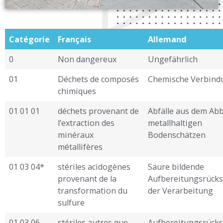
Catégorie
Français
Allemand
0
Non dangereux
Ungefährlich
01
Déchets de composés
Chemische Verbind
chimiques
01 01 01
déchets provenant de
Abfälle aus dem Ab
l’extraction des
metallhaltigen
minéraux
Bodenschätzen
métallifères
01 03 04*
stériles acidogènes
Säure bildende
provenant de la
Aufbereitungsrücks
transformation du
der Verarbeitung
sulfure
01 03 06
stériles autres que
Aufbereitungsrücks