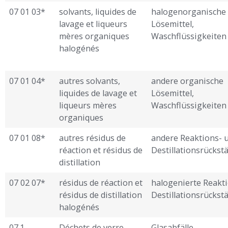
07 01 03*
solvants, liquides de
halogenorganische
lavage et liqueurs
Lösemittel,
mères organiques
Waschflüssigkeiten
halogénés
07 01 04*
autres solvants,
andere organische
liquides de lavage et
Lösemittel,
liqueurs mères
Waschflüssigkeiten
organiques
07 01 08*
autres résidus de
andere Reaktions- 
réaction et résidus de
Destillationsrückst
distillation
07 02 07*
résidus de réaction et
halogenierte Reakt
résidus de distillation
Destillationsrückst
halogénés
07.1
Déchets de verre
Glasabfälle