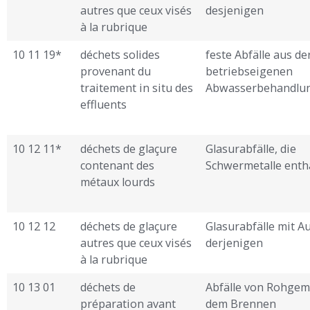
autres que ceux visés
desjenigen
à la rubrique
10 11 19*
déchets solides
feste Abfälle aus de
provenant du
betriebseigenen
traitement in situ des
Abwasserbehandlu
effluents
10 12 11*
déchets de glaçure
Glasurabfälle, die
contenant des
Schwermetalle enth
métaux lourds
10 12 12
déchets de glaçure
Glasurabfälle mit 
autres que ceux visés
derjenigen
à la rubrique
10 13 01
déchets de
Abfälle von Rohgem
préparation avant
dem Brennen