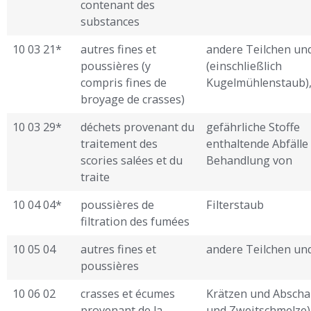
contenant des
substances
10 03 21*
autres fines et
andere Teilchen un
poussières (y
(einschließlich
compris fines de
Kugelmühlenstaub)
broyage de crasses)
10 03 29*
déchets provenant du
gefährliche Stoffe
traitement des
enthaltende Abfälle
scories salées et du
Behandlung von
traite ­
10 04 04*
poussières de
Filterstaub
filtration des fumées
10 05 04
autres fines et
andere Teilchen un
poussières
10 06 02
crasses et écumes
Krätzen und Abscha
provenant de la
und Zweitschmelze)