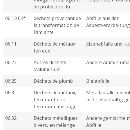
de protection du
06 13 04*
déchets provenant de
Abfälle aus der
la transformation de
Asbestverarbeitung
l’amiante
06.11
Déchets de métaux
Eisenabfälle und -s
ferreux
06.23
Autres déchets
Andere Aluminiumab
d’aluminium
06.25
Déchets de plomb
Bleiabfälle
06.3
Déchets de métaux,
Metallabfälle, eisen
ferreux et non
nicht eisenhaltig g
ferreux en mélange
06.32
Déchets métalliques
Andere gemischte m
divers, en mélange
Abfälle