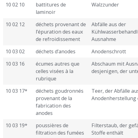
10 02 10
battitures de
Walzzunder
laminoir
10 02 12
déchets provenant de
Abfälle aus der
l’épuration des eaux
Kühlwasserbehandl
de refroidissement
Ausnahme ­
10 03 02
déchets d’anodes
Anodenschrott
10 03 16
écumes autres que
Abschaum mit Aus
celles visées à la
desjenigen, der unt
rubrique
10 03 17*
déchets goudronnés
Teer, der Abfälle au
provenant de la
Anodenherstellung 
fabrication des
anodes
10 03 19*
poussières de
Filterstaub, der gef
filtration des fumées
Stoffe enthält