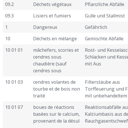
09.2
Déchets végétaux
Pflanzliche Abfälle
09.3
Lisiers et fumiers
Gülle und Stallmist
1
Dangereux
Gefährlich
10
Déchets en mélange
Gemischte Abfälle
10 01 01
mâchefers, scories et
Rost- und Kesselasc
cendres sous
Schlacken und Kess
chaudière (sauf
mit Aus ­
cendres sous
10 01 03
cendres volantes de
Filterstäube aus
tourbe et de bois non
Torffeuerung und 
traité
mit unbehandeltem
10 01 07
boues de réactions
Reaktionsabfälle au
basées sur le calcium,
Kalziumbasis aus d
provenant de la désul
Rauchgasentschwefe