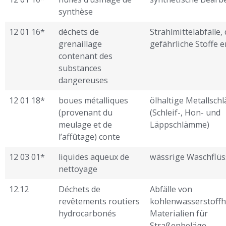
synthèse
12 01 16*
déchets de
Strahlmittelabfälle, 
grenaillage
gefährliche Stoffe 
contenant des
substances
dangereuses
12 01 18*
boues métalliques
ölhaltige Metallsc
(provenant du
(Schleif-, Hon- und
meulage et de
Läppschlämme)
l’affûtage) conte ­
12 03 01*
liquides aqueux de
wässrige Waschflüs
nettoyage
12.12
Déchets de
Abfälle von
revêtements routiers
kohlenwasserstoffh
hydrocarbonés
Materialien für
Straßenbeläge