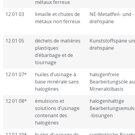
métaux ferreux
12 01 03
limaille et chutes de
NE-Metallfeil- und -
métaux non ferreux
drehspäne
12 01 05
déchets de matières
Kunststoffspäne un
plastiques
drehspäne
d’ébarbage et de
tournage
12 01 07*
huiles d’usinage à
halogenfreie
base minérale sans
Bearbeitungsöle au
halogènes
Mineralölbasis
12 01 08*
émulsions et
halogenhaltige
solutions d’usinage
Bearbeitungsemuls
contenant des
-lösungen
halogènes
12 01 10*
huiles d’usinage de
synthetische Bearb