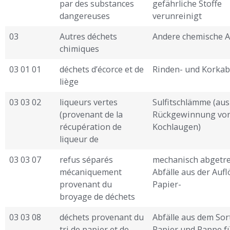
par des substances
gefährliche Stoffe
dangereuses
verunreinigt
03
Autres déchets
Andere chemische A
chimiques
03 01 01
déchets d’écorce et de
Rinden- und Korkab
liège
03 03 02
liqueurs vertes
Sulfitschlämme (aus
(provenant de la
Rückgewinnung vo
récupération de
Kochlaugen)
liqueur de
03 03 07
refus séparés
mechanisch abgetr
mécaniquement
Abfälle aus der Auf
provenant du
Papier-
broyage de déchets
03 03 08
déchets provenant du
Abfälle aus dem Sor
tri de papier et de
Papier und Pappe f