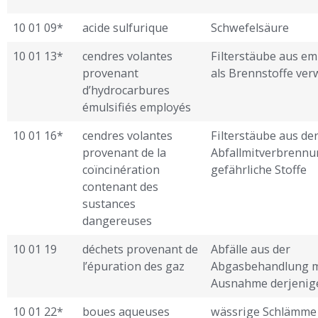
10 01 09*
acide sulfurique
Schwefelsäure
10 01 13*
cendres volantes
Filterstäube aus em
provenant
als Brennstoffe ve
d’hydrocarbures
émulsifiés employés
10 01 16*
cendres volantes
Filterstäube aus de
provenant de la
Abfallmitverbrennu
coïncinération
gefährliche Stoffe
contenant des
sustances
dangereuses
10 01 19
déchets provenant de
Abfälle aus der
l’épuration des gaz
Abgasbehandlung m
Ausnahme derjenig
10 01 22*
boues aqueuses
wässrige Schlämme 