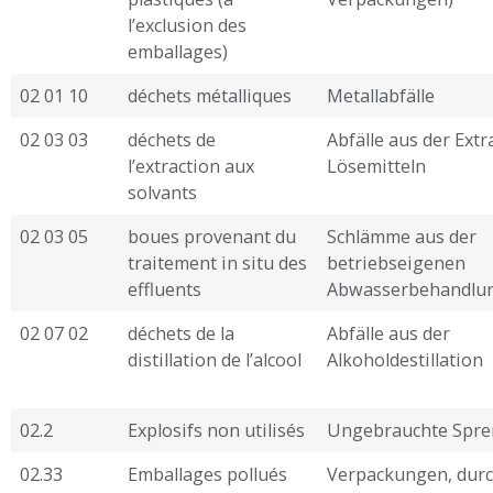
l’exclusion des
emballages)
02 01 10
déchets métalliques
Metallabfälle
02 03 03
déchets de
Abfälle aus der Extr
l’extraction aux
Lösemitteln
solvants
02 03 05
boues provenant du
Schlämme aus der
traitement in situ des
betriebseigenen
effluents
Abwasserbehandlu
02 07 02
déchets de la
Abfälle aus der
distillation de l’alcool
Alkoholdestillation
02.2
Explosifs non utilisés
Ungebrauchte Spre
02.33
Emballages pollués
Verpackungen, dur