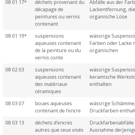
08 01 17*
déchets provenant du
Abfälle aus der Farb
décapage de
Lackentfernung, di
peintures ou vernis
organische Löse ­
contenant
08 01 19*
suspensions
wässrige Suspensio
aqueuses contenant
Farben oder Lacke 
de la peinture ou du
organischen
vernis conte ­
08 02 03
suspensions
wässrige Suspensio
aqueuses contenant
keramische Werksto
des matériaux
enthalten
céramiques
08 03 07
boues aqueuses
wässrige Schlämme,
contenant de l’encre
Druckfarben enthal
08 03 13
déchets d’encres
Druckfarbenabfälle
autres que ceux visés
Ausnahme derjenige