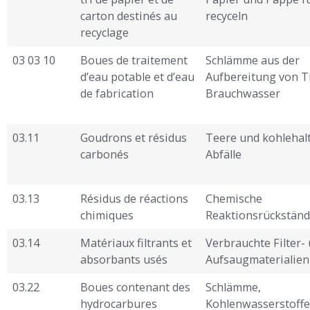
carton destinés au
recyceln
recyclage
03 03 10
Boues de traitement
Schlämme aus der
d’eau potable et d’eau
Aufbereitung von T
de fabrication
Brauchwasser
03.11
Goudrons et résidus
Teere und kohlehal
carbonés
Abfälle
03.13
Résidus de réactions
Chemische
chimiques
Reaktionsrückstän
03.14
Matériaux filtrants et
Verbrauchte Filter-
absorbants usés
Aufsaugmaterialien
03.22
Boues contenant des
Schlämme,
hydrocarbures
Kohlenwasserstoffe