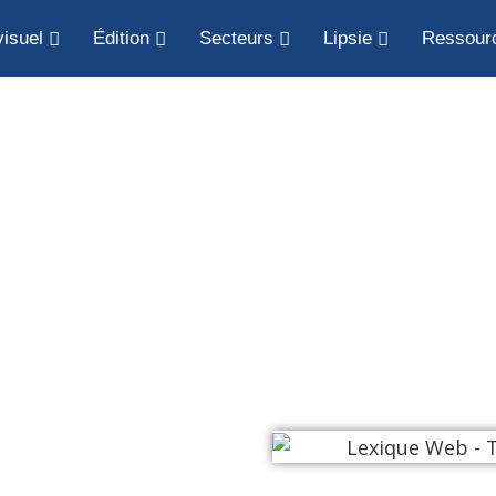
isuel
Édition
Secteurs
Lipsie
Ressour
logie