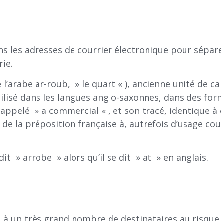
 les adresses de courrier électronique pour sépare
rie.
e l’arabe ar-roub, » le quart « ), ancienne unité de c
ilisé dans les langues anglo-saxonnes, dans des for
st appelé » a commercial « , et son tracé, identique à 
e a de la préposition française à, autrefois d’usage 
it » arrobe » alors qu’il se dit » at » en anglais.
 à un très grand nombre de destinataires au risque