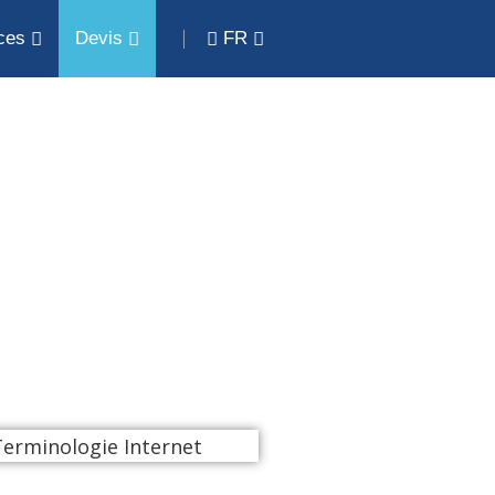
ces
Devis
FR