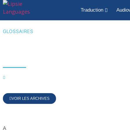
Traduction
Audiov
GLOSSAIRES
Lexique Web – Termino
Internet
Informatique
VOIR LES ARCHIVES
A